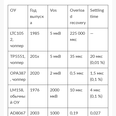
ОУ
Год
Vos
Overloa
Settling
выпуск
d
time
а
recovery
LTC105
1985
5 мкВ
225 000
—
2,
мкс
чоппер
TP5551,
201x
5 мкВ
35 мкс
20 мкс
чоппер
(0,01 %)
OPA387
2020
2 мкВ
0,5 мкс
1,5 мкс
, чоппер
(0,1 %)
LM158,
1976
2000
10 мкс
4 мкс
обычны
мкВ
(0,1 %)
й ОУ
AD8067
2003
1000
0,19
0,027