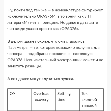
Ну, почти под тем же — в номенклатуре фигурирует
исключительно OPA376M, в то время как у TI
литеры «M» нет в принципе. Но даже в даташите
чип везде указан просто как «OPA376».
В целом, даже похоже, что они старались.
Параметры — те, которые возможно получить для
чоппера — подобраны похожие на настоящую
OPA376. Невнимательный электронщик может и не
заметить разницы.
А вот далее могут случиться чудеса.
ОУ
Overload
Settling
Ток
recovery
time
входной
типовой