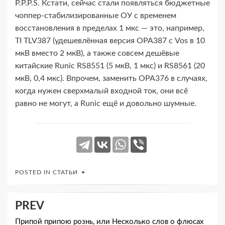
P.P.P.S. Кстати, сейчас стали появляться бюджетные
чоппер-​стабилизированные ОУ с временем
восстановления в пределах 1 мкс — это, например,
TI TLV387 (удешевлённая версия OPA387 с Vos в 10
мкВ вместо 2 мкВ), а также совсем дешёвые
китайские Runic RS8551 (5 мкВ, 1 мкс) и RS8561 (20
мкВ, 0,4 мкс). Впрочем, заменить OPA376 в случаях,
когда нужен сверхмалый входной ток, они всё
равно не могут, а Runic ещё и довольно шумные.
POSTED IN
СТАТЬИ
Навигация
PREV
по
Припой припою рознь, или Несколько слов о флюсах