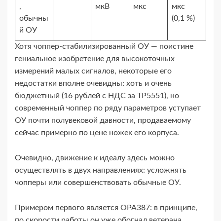
,
мкВ
мкс
мкс
обычны
(0,1 %)
й ОУ
Хотя чоппер-​стабилизированный ОУ — поистине
гениальное изобретение для высокоточных
измерений малых сигналов, некоторые его
недостатки вполне очевидны: хоть и очень
бюджетный (16 рублей с НДС за TP5551), но
современный чоппер по ряду параметров уступает
ОУ почти полувековой давности, продаваемому
сейчас примерно по цене ножек его корпуса.
Очевидно, движение к идеалу здесь можно
осуществлять в двух направлениях: усложнять
чопперы или совершенствовать обычные ОУ.
Примером первого является OPA387: в принципе,
по скорости работы он уже обогнал ветерана