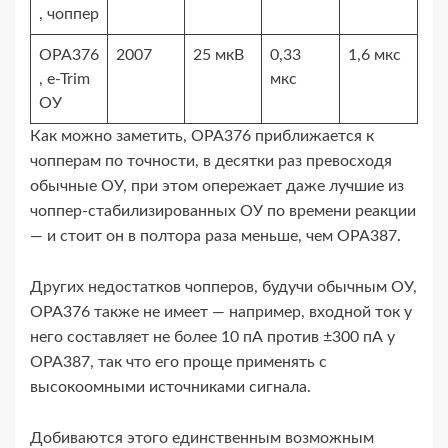
, чоппер
OPA376
2007
25 мкВ
0,33
1,6 мкс
, e‑Trim
мкс
ОУ
Как можно заметить, OPA376 приближается к
чопперам по точности, в десятки раз превосходя
обычные ОУ, при этом опережает даже лучшие из
чоппер-​стабилизированных ОУ по времени реакции
— и стоит он в полтора раза меньше, чем OPA387.
Других недостатков чопперов, будучи обычным ОУ,
OPA376 также не имеет — например, входной ток у
него составляет не более 10 пА против ±300 пА у
OPA387, так что его проще применять с
высокоомными источниками сигнала.
Добиваются этого единственным возможным