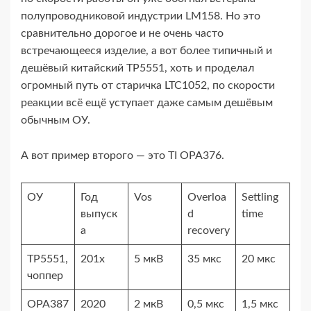
полупроводниковой индустрии LM158. Но это
сравнительно дорогое и не очень часто
встречающееся изделие, а вот более типичный и
дешёвый китайский TP5551, хоть и проделал
огромный путь от старичка LTC1052, по скорости
реакции всё ещё уступает даже самым дешёвым
обычным ОУ.
А вот пример второго — это TI OPA376.
ОУ
Год
Vos
Overloa
Settling
выпуск
d
time
а
recovery
TP5551,
201x
5 мкВ
35 мкс
20 мкс
чоппер
OPA387
2020
2 мкВ
0,5 мкс
1,5 мкс