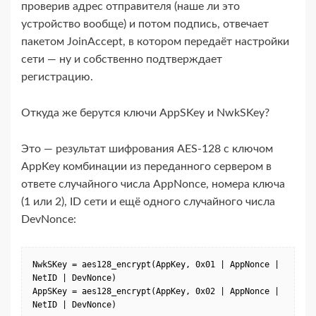
проверив адрес отправителя (наше ли это
устройство вообще) и потом подпись, отвечает
пакетом JoinAccept, в котором передаёт настройки
сети — ну и собственно подтверждает
регистрацию.
Откуда же берутся ключи AppSKey и NwkSKey?
Это — результат шифрования AES-​128 с ключом
AppKey комбинации из переданного сервером в
ответе случайного числа AppNonce, номера ключа
(1 или 2), ID сети и ещё одного случайного числа
DevNonce:
NwkSKey = aes128_encrypt(AppKey, 0x01 | AppNonce | 
NetID | DevNonce)

AppSKey = aes128_encrypt(AppKey, 0x02 | AppNonce | 
NetID | DevNonce)